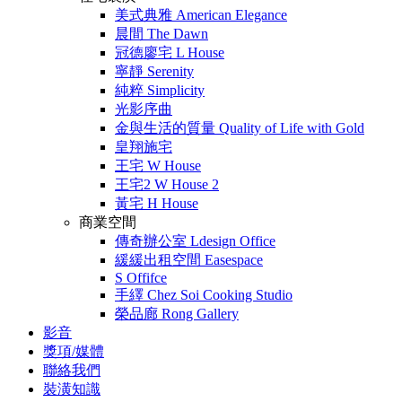
美式典雅 American Elegance
晨間 The Dawn
冠德廖宅 L House
寧靜 Serenity
純粹 Simplicity
光影序曲
​金與生活的質量 Quality of Life with Gold
皇翔施宅
王宅 W House
王宅2 W House 2
黃宅 H House
商業空間
傳奇辦公室 Ldesign Office
緩緩出租空間 Easespace
S Offifce
手繹 Chez Soi Cooking Studio
榮品廊 Rong Gallery
影音
獎項/媒體
聯絡我們
裝潢知識