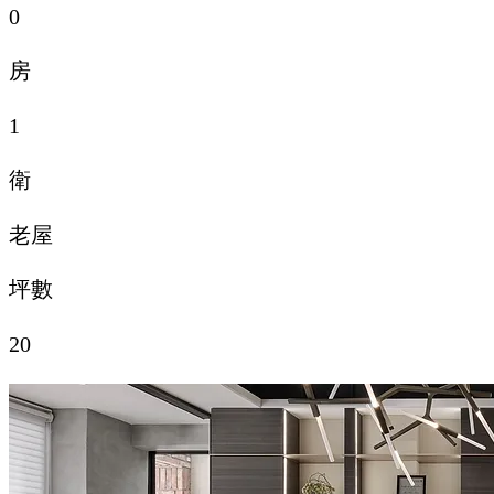
0
房
1
衛
老屋
​坪數
20