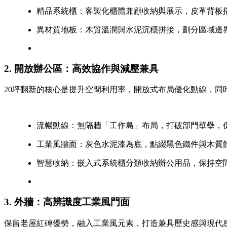
精品系統櫃：客製化櫃體兼顧收納與展示，皮革背板
異材質地板：木質溫潤與水泥沉穩拼接，劃分區域邊
2. 開放辦公區：高效協作與減壓兼具
20坪翻新的核心是提升空間利用率，開放式布局優化動線，同
流暢動線：無隔牆「工作島」布局，打破部門壁壘，
工業風牆面：灰色水泥漆為底，點綴黑色鐵件與木質
智慧收納：嵌入式系統櫃分類收納辦公用品，保持空
3. 外牆：高辨識度工業風門面
保留老屋紅磚優勢，融入工業風元素，打造兼具歷史感與現代