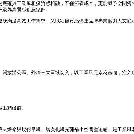
歷史底蘊與工業風粗獷質感相融，不僅節省成本，更能賦予空間獨
升級為高質感創意總部。
域既滿足高效工作需求，又以細節質感傳達品牌專業度與人文底
、開放辦公區、外牆三大區域切入，以工業風元素為基礎，注入
撞出精緻感。
藏式燈條與幾何吊燈，層次化燈光彌補小空間壓迫感，是工業風