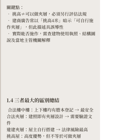
關鍵點：
• 挑高≠可以做夾層，必須另行評估法規
• 建商廣告常以「挑高4米」暗示「可自行施
作夾層」，但此描述具誤導性
• 實際能否施作，需查建物使用執照、結構圖
說及當地主管機關解釋
1.4 三者最大的區別總結
 合法樓中樓：上下樓均有謄本登記 → 最安全
合法夾層：建照即有夾層設計 → 需要驗證文
件
違建夾層：屋主自行搭建 → 法律風險最高
挑高屋：高度優勢，但不等於可做夾層