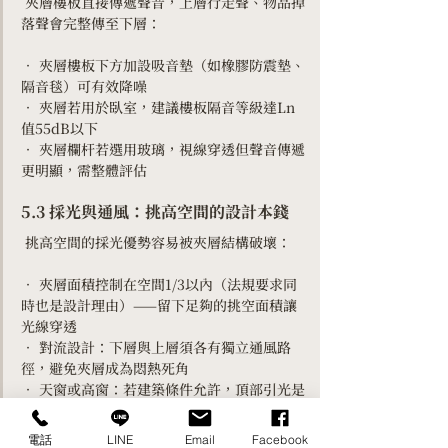
 夾層樓板直接傳遞聲音，上層行走聲、物品掉
落聲會完整傳至下層：
• 夾層樓板下方加設吸音墊（如橡膠防震墊、
隔音毯）可有效降噪
• 夾層若用於臥室，建議樓板隔音等級達Ln
值55dB以下
• 夾層欄杆若選用玻璃，視線穿透但聲音傳遞
更明顯，需整體評估
5.3 採光與通風：挑高空間的設計本錢
 挑高空間的採光優勢容易被夾層結構破壞：
• 夾層面積控制在空間1/3以內（法規要求同
時也是設計理由）——留下足夠的挑空面積讓
光線穿透
• 對流設計：下層與上層須各有獨立通風路
徑，避免夾層成為悶熱死角
• 天窗或高窗：若建築條件允許，頂部引光是
夾層空間最有效的採光補強方式 
電話
LINE
Email
Facebook