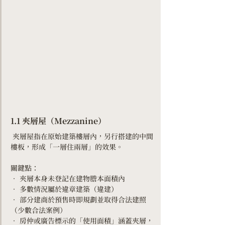
1.1 夾層屋（Mezzanine）
 夾層屋指在原始建築樓層內，另行搭建的中間
樓板，形成「一層住兩層」的效果。
關鍵點：
• 夾層本身未登記在建物謄本面積內
• 多數情況屬於違章建築（違建）
• 部分建商於預售時即規劃並取得合法建照
（少數合法案例）
• 房仲或廣告標示的「使用面積」涵蓋夾層，