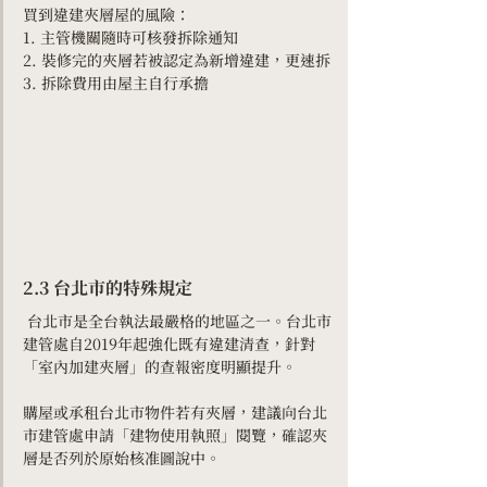
Γ
買到違建夾層屋的風險：
1. 主管機關隨時可核發拆除通知
2. 裝修完的夾層若被認定為新增違建，更速拆
3. 拆除費用由屋主自行承擔
2.3 台北市的特殊規定
 台北市是全台執法最嚴格的地區之一。台北市
建管處自2019年起強化既有違建清查，針對
「室內加建夾層」的查報密度明顯提升。
購屋或承租台北市物件若有夾層，建議向台北
市建管處申請「建物使用執照」閱覽，確認夾
層是否列於原始核准圖說中。