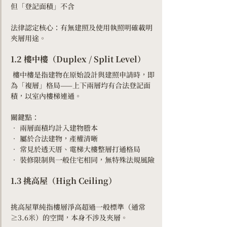
但「登記面積」不含
法律認定核心：有無建照及使用執照明確載明
夾層用途。
1.2 樓中樓（Duplex / Split Level）
 樓中樓是指建物在原始設計與建照申請時，即
為「複層」格局——上下兩層均有合法登記面
積，以室內樓梯連通。
關鍵點：
• 兩層面積均計入建物謄本
• 屬於合法建物，產權清晰
• 常見於透天厝、電梯大樓整層打通格局
• 裝修限制與一般住宅相同，無特殊法規風險
1.3 挑高屋（High Ceiling）
挑高屋單純指樓層淨高超過一般標準（通常
≥3.6米）的空間，本身不涉及夾層。