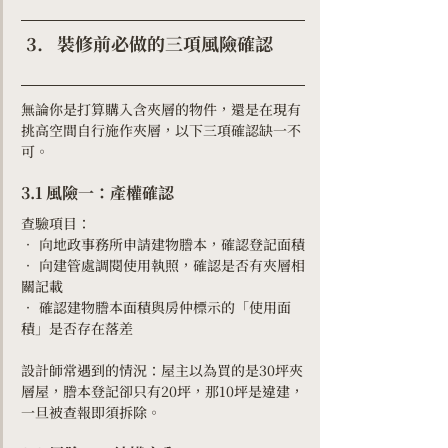
裝修前必做的三項風險確認 
無論你是打算購入含夾層的物件，還是在現有
挑高空間自行施作夾層，以下三項確認缺一不
可。
3.1 風險一：產權確認
查驗項目：
• 向地政事務所申請建物謄本，確認登記面積
• 向建管處調閱使用執照，確認是否有夾層相
關記載
• 確認建物謄本面積與房仲標示的「使用面
積」是否存在落差
設計師常遇到的情況：屋主以為買的是30坪夾
層屋，謄本登記卻只有20坪，那10坪是違建，
一旦被查報即須拆除。