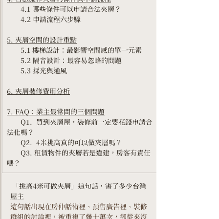
　　4.1 哪些條件可以申請合法夾層？
　　4.2 申請流程六步驟
5. 夾層空間的設計重點
　　5.1 樓梯設計：最影響空間感的單一元素
　　5.2 隔音設計：最容易忽略的問題
　　5.3 採光與通風
6. 夾層裝修費用分析
7. FAQ：業主最常問的三個問題
　　Q1.  買到夾層屋，裝修前一定要花錢申請合
法化嗎？
　　Q2.  4米挑高真的可以做夾層嗎？
　　Q3. 租賃物件的夾層若是違建，房客有責任
嗎？
 「挑高4米可做夾層」這句話，害了多少台灣
屋主
這句話出現在房仲話術裡、預售廣告裡、裝修
群組的討論裡，被重複了幾十萬次，卻從來沒