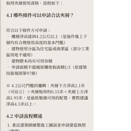
取得夾層使用資格，流程如下：
4.1 哪些條件可以申請合法夾層？
符合以下條件方可申請：
• 樓層淨高達到4.2公尺以上（是施作後上下
層均有合理使用高度的基本門檻）
• 建物使用分區為住宅區或商業區（部分工業
區用地不適用）
• 建物謄本尚有可用容積
• 申請面積不超過原樓地板面積1/3（依建築
技術規則第97條）
※ 4.2公尺門檻的邏輯：夾層下方淨高2.1米
（可站立）＋夾層板厚約0.15米＋夾層上方淨
高1.95米，是最低勉強可用的配置。實際建議
淨高4.5米以上。
4.2 申請流程概述
 1. 委託建築師繪製施工圖說並申請建造執照
（增建）