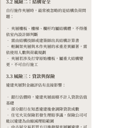
3.2 風險二：結構安全
自行施作夾層時，最常被忽略的是結構負荷問
題：
• 夾層樓板、樓梯、欄杆均屬結構體，不得僅
依室內設計師判斷
• 需由結構技師或建築師出具結構計算書
• 輕鋼架夾層與木作夾層的承重差異顯著，需
依使用人數與荷載規劃
• 夾層若涉及打穿原始樓板，屬重大結構變
更，不可自行施工
3.3 風險三：貸款與保險
違建夾層對金融評估有直接影響：
• 銀行估價時，違建夾層面積不計入貸款估值
基礎
• 部分銀行在知悉違建後會調降貸款成數
• 住宅火災保險若發生理賠爭議，保險公司可
能以違建為由縮減理賠範圍
• 中古屋交易若買方日後發現夾層屬違建，可