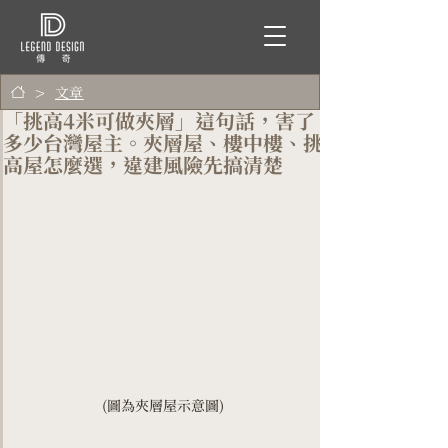
>
文章
「挑高4米可做夾層」這句話，害了
多少台灣屋主。夾層屋、樓中樓、挑
高屋怎麼選，違建風險先搞清楚
(圖為夾層屋示意圖)