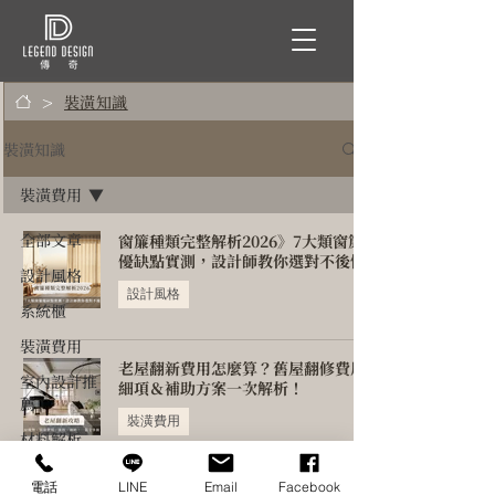
Γ
>
裝潢知識
裝潢知識
裝潢費用
全部文章
窗簾種類完整解析2026》7大類窗簾
優缺點實測，設計師教你選對不後悔
設計風格
設計風格
系統櫃
裝潢費用
老屋翻新費用怎麼算？舊屋翻修費用
室內設計推
細項＆補助方案一次解析！
薦
裝潢費用
材料解析
法規知識
電話
LINE
Email
Facebook