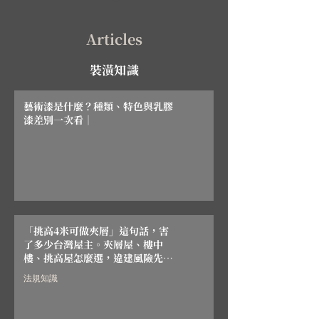
Articles
裝潢知識
藝術漆是什麼？種類、特色與乳膠
漆差別一次看｜
「挑高4米可做夾層」這句話，害
了多少台灣屋主。夾層屋、樓中
樓、挑高屋怎麼選，違建風險先搞
清楚
法規知識