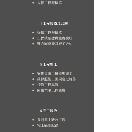
提供工程報價單
室內設計推薦​​
​4 工程報價及合約
提供工程報價單
工程款確認與進度說明
雙方同意簽訂施工合約
​​台北裝潢
​5 工程施工
安排專業工班進場施工
確保照施工圖規定之施作
控管工程品質
回報業主工程進度
裝潢
6 完工驗收
會同業主驗收工程
完工攝影紀錄
​​台北裝潢