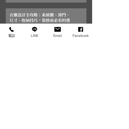
衣櫃設計全攻略：系統櫃、滑門、
尺寸、收納技巧，裝修前必看的選
購避坑指南
電話
LINE
Email
Facebook
窗簾種類完整解析2026》7大類窗
簾優缺點實測，設計師教你選對不
後悔
設計風格
2026廚房檯面材質選擇指南：石
英石、人造石與不鏽鋼優缺點解析